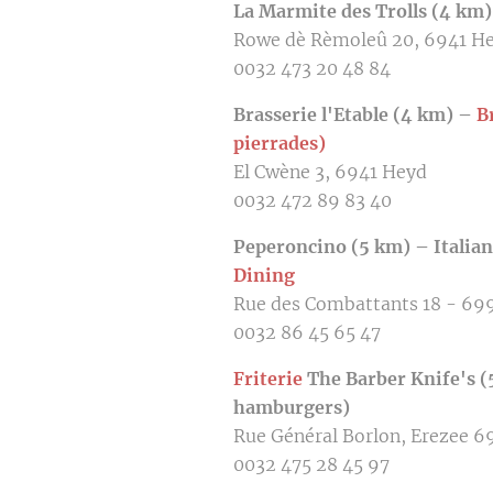
La Marmite des Trolls (4 km
Rowe dè Rèmoleû 20, 6941 H
0032 473 20 48 84
Brasserie l'Etable (4 km) –
B
pierrades)
El Cwène 3, 6941 Heyd
0032 472 89 83 40
Peperoncino (5 km) – Italian
Dining
Rue des Combattants 18 - 69
0032 86 45 65 47
Friterie
The Barber Knife's
hamburgers)
Rue Général Borlon, Erezee 6
0032 475 28 45 97