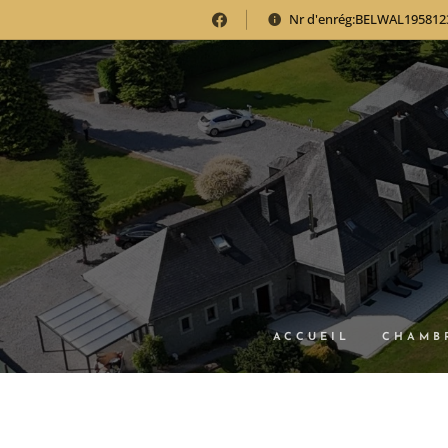
Nr d'enrég:BELWAL195812
ACCUEIL
CHAMB