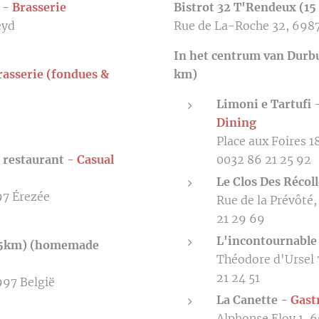
) -
Brasserie
Bistrot 32 T'Rendeux (15
eyd
Rue de La-Roche 32, 6987
In het centrum van Durbu
rasserie (fondues &
km)
Limoni e Tartufi
–
Dining
Place aux Foires 
 restaurant -
Casual
0032 86 21 25 92
Le Clos Des Récoll
97 Érezée
Rue de la Prévôté
21 29 69
L'incontournable
 (5km) (homemade
Théodore d'Ursel
21 24 51
997 België
La Canette -
G
ast
Alphonse Eloy 1, 