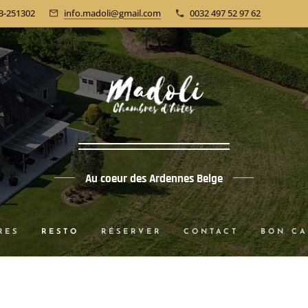
3-251302
info.madoli@gmail.com
0032 497 52 97 62
Au coeur des Ardennes Belge
RES
RESTO
RÉSERVER
CONTACT
BON C