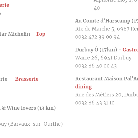
erie
40
s
Au Comte d'Harscamp (1
Rte de Marche 5, 6987 R
star Michelin -
Top
0032 472 39 00 94
Durbuy Ô (17km) -
G
astr
Warre 26, 6941 Durbuy
0032 86 40 00 43
Restaurant Maison Pal'A
erie –
Brasserie
dining
Rue des Métiers 20, Durb
0032 86 43 31 10
 & Wine lovers (13 km) -
uy (Barvaux-sur-Ourthe)