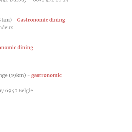
5 km) -
G
a
stronomic dining
endeux
onomic dining
nge (19km) -
gastronomic
uy 6940 België