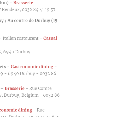
 km) -
Brasserie
 Rendeux, 0032 84 41 19 57
y / Au centre de Durbuy (15
 Italian restaurant -
Casual
18, 6940 Durbuy
ets
-
Ga
stronomic dining
-
, 9 - 6940 Durbuy - 0032 86
 –
Brasserie
-
Rue Comte
 7, Durbuy, Belgium– 0032 86
ronomic dining
- Rue
6940 Durbuy – 0032 472 26 25