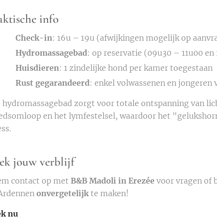
aktische info
Check-in
: 16u – 19u (afwijkingen mogelijk op aanvr
Hydromassagebad
: op reservatie (09u30 – 11u00 en
Huisdieren
: 1 zindelijke hond per kamer toegestaan
Rust gegarandeerd
: enkel volwassenen en jongeren v
 hydromassagebad zorgt voor totale ontspanning van lich
edsomloop en het lymfestelsel, waardoor het "geluksho
ess.
ek jouw verblijf
m contact op met
B&B Madoli in Erezée
voor vragen of b
Ardennen
onvergetelijk
te maken!
k nu