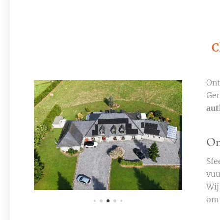
C
Ont
Gen
aut
On
Sfe
vuu
Wij
om 