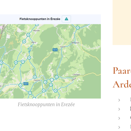
Paar
Ard
Fietsknooppunten in Erezée