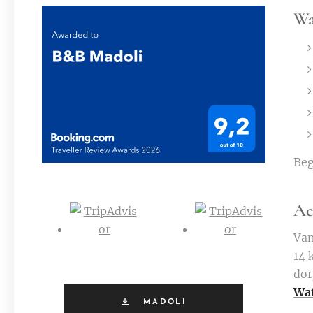
Wa
Beg
Ac
Van
14 
dor
Wat
MADOLI