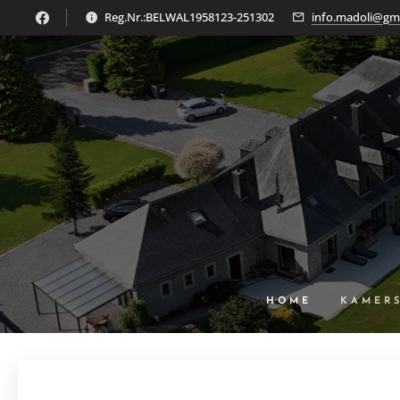
Reg.Nr.:BELWAL1958123-251302
info.madoli@gm
HOME
KAMER