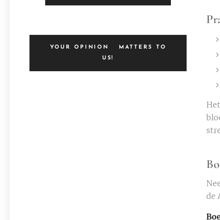
Pr
YOUR OPINION MATTERS TO
US!
Het
blo
str
Bo
Nee
de 
Boe